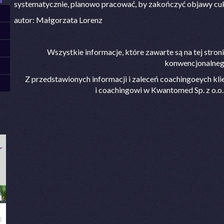
systematycznie, planowo pracować, by zakończyć objawy c
autor: Małgorzata Lorenz
Wszystkie informacje, które zawarte są na tej stron
konwencjonalnego
Z przedstawionych informacji i zaleceń coachingoeych klie
i coachingowi w Kwantomed Sp. z o.o. n