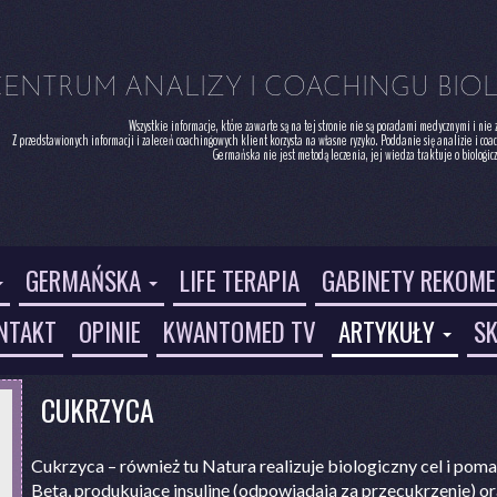
CENTRUM ANALIZY I COACHINGU BIO
 Wszystkie informacje, które zawarte są na tej stronie nie są poradami medycznymi i nie zastępują konwencjonalnego leczenia.

Z przedstawionych informacji i zaleceń coachingowych klient korzysta na własne ryzyko. Poddanie się analizie i coa
 Germańska nie jest metodą leczenia, jej wiedza traktuje o biologic
GERMAŃSKA
LIFE TERAPIA
GABINETY REKOM
NTAKT
OPINIE
KWANTOMED TV
ARTYKUŁY
SK
CUKRZYCA
Cukrzyca – również tu Natura realizuje biologiczny cel i pom
Beta, produkujące insulinę (odpowiadają za przecukrzenie) or