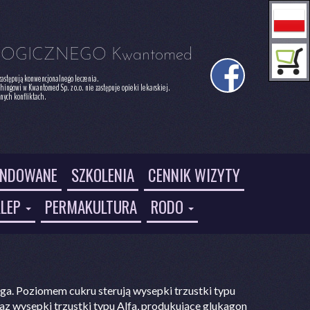
LOGICZNEGO Kwantomed
chingowi w Kwantomed Sp. z o.o. nie zastępuje opieki lekarskiej.

znych konfliktach.
ENDOWANE
SZKOLENIA
CENNIK WIZYTY
LEP
PERMAKULTURA
RODO
aga. Poziomem cukru sterują wysepki trzustki typu
az wysepki trzustki typu Alfa, produkujące glukagon