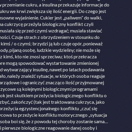
przemianie cukru, a insulina przekazuje informacje do
ru we krwi zwiększa się ilość energii. Do czego jest
owne wyjaśnienie. Cukier jest „paliwem” do walki,
 cukrzycę przeżyła biologiczny konflikt czyli
musiała się przed czymś wzdragać; musiała stawiać
mości. Czuje strach z obrzydzeniem w stosunku do
o kimś / o czymś; brzydzi ją lub czuje opór, ponieważ
dy, pijaną osobę, ludzkie wydzieliny; nie może się
 z kimś, kto nie znosi sprzeciwu; ktoś przekracza
, które mogą spowodować wystartowanie zmienionej
ąd wytwarzający insulinę, nawet po latach podawania
ało, należy znaleźć sytuacje, w których osoba reaguje
narządowe i ograniczyć znacząco ilość przyjmowanej
ukrzycowe są kolejnymi biologicznymi programami
k jest skutkiem przeżycia biologicznego konfliktu o
pozbyć, zakończyć (tak jest traktowana cukrzyca, jako
przeżycia egzystencjonalnego konfliktu „czuć się
ycowa to przeżycie konfliktu motorycznego „sytuacja
osoba boi się, że z powodu tej choroby zostanie sama…
 pierwsze biologiczne reagowanie danej osoby i