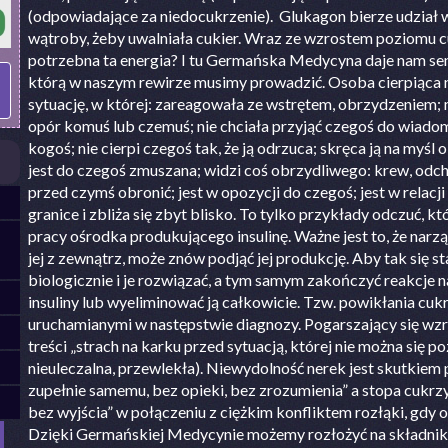
(odpowiadające za niedocukrzenie). Glukagon bierze udział w 
wątroby, żeby uwalniała cukier. Wraz ze wzrostem poziomu cuk
potrzebna ta energia? I tu Germańska Medycyna daje nam sens
którą w naszym rewirze musimy prowadzić. Osoba cierpiąca na
sytuację, w której: zareagowała ze wstrętem, obrzydzeniem; 
opór komuś lub czemuś; nie chciała przyjąć czegoś do wiado
kogoś; nie cierpi czegoś tak, że ją odrzuca; skręca ją na myśl 
jest do czegoś zmuszana; widzi coś obrzydliwego: krew, odcho
przed czymś obronić; jest w opozycji do czegoś; jest w relacji
granice i zbliża się zbyt blisko. To tylko przykłady odczuć
pracy ośrodka produkującego insulinę. Ważne jest to, że narz
jej z zewnątrz, może znów podjąć jej produkcję. Aby tak się st
biologicznie i je rozwiązać, a tym samym zakończyć reakcje 
insuliny lub wyeliminować ją całkowicie. Tzw. powikłania c
uruchamianymi w następstwie diagnozy. Pogarszający się wzro
treści „strach na karku przed sytuacją, której nie można się 
nieuleczalna, przewlekła). Niewydolność nerek jest skutkiem 
zupełnie samemu, bez opieki, bez zrozumienia” a stopa cukrz
bez wyjścia” w połączeniu z ciężkim konfliktem rozłąki, gdy 
Dzięki Germańskiej Medycynie możemy rozłożyć na składniki