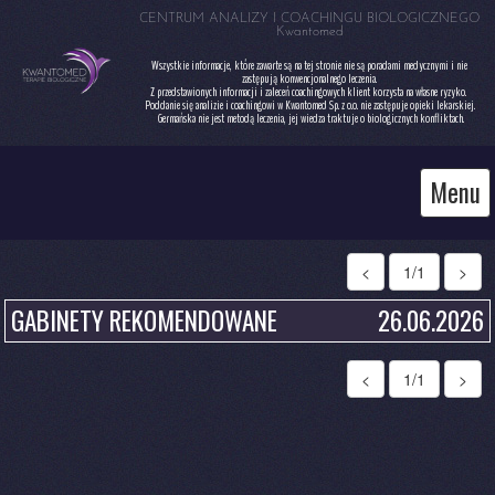
 CENTRUM ANALIZY I COACHINGU BIOLOGICZNEGO 
Kwantomed
 Wszystkie informacje, które zawarte są na tej stronie nie są poradami medycznymi i nie 
zastępują konwencjonalnego leczenia.

Z przedstawionych informacji i zaleceń coachingowych klient korzysta na własne ryzyko. 
Poddanie się analizie i coachingowi w Kwantomed Sp. z o.o. nie zastępuje opieki lekarskiej.

 Germańska nie jest metodą leczenia, jej wiedza traktuje o biologicznych konfliktach.
Menu
<
1/1
>
GABINETY REKOMENDOWANE
26.06.2026
<
1/1
>