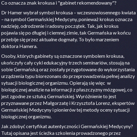
Co oznacza znak krokusa i "gabinet rekomendowany"?
Dr Hamer wybrał symbol krokusa – wczesnowiosennego kwiata
– na symbol Germańskiej Medycyny, ponieważ krokus oznacza
nadzieję, odrodzenie i radosny początek. Tak, jak krokus
pojawia się po długiej i ciemnej zimie, tak Germańska w końcu
przebije się przez aktualne dogmaty. To było marzeniem
doktora Hamera.
Osoby, których gabinety są oznaczone symbolem krokusa,
ukończyły cały cykl edukacyjny trzech seminariów, stosują na
sobie Germańską oraz zostały przygotowane do wykorzystania
urządzenia typu biorezonans do przeprowadzenia pełnej analizy
sytuacji biologicznej organizmu. Opierają się więc
w
biologicznej analizie na informacji z płaszczyzny mózgowej, co
jest zgodne ze sztuką Germańskiej. Wyróżnienie to jest
przyznawane przez Małgorzatę i Krzysztofa Lorenz, ekspertów
Germańskiej Medycyny i pionierów tej metody oceny sytuacji
biologicznej organizmu.
Jak zdobyć certyfikat autentyczności Germańskiej Medycyny?
Tutaj opisana jest ścieżka szkolenia prowadzonego przez